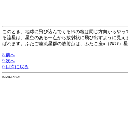
このとき、地球に飛び込んでくるﾁﾘの粒は同じ方向からやっ
る流星は、星空のある一点から放射状に飛び出すように見え
ばれます。ふたご座流星群の放射点は、ふたご座α（ｱﾙﾌｧ）星
8.前へ
9.次へ
0.目次に戻る
(C)2012 NAOJ.