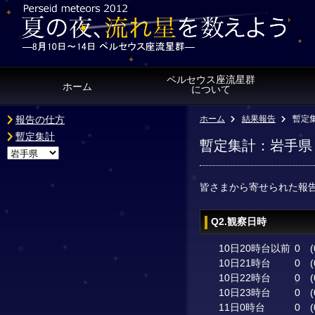
ペルセウス座流星群
ホーム
について
報告の仕方
ホーム
結果報告
暫定
暫定集計
暫定集計：岩手県
皆さまから寄せられた報
Q2.観察日時
10日20時台以前
0
(
10日21時台
0
(
10日22時台
0
(
10日23時台
0
(
11日0時台
0
(