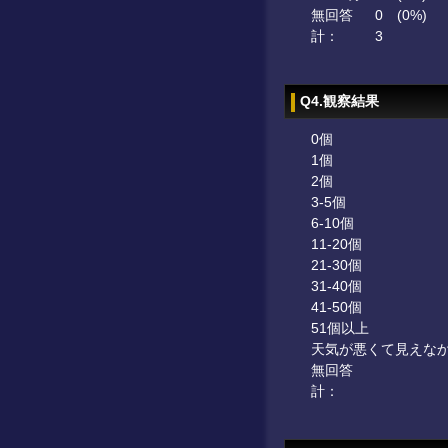
無回答
0
(0%)
計：
3
Q4.観察結果
0個
1個
2個
3-5個
6-10個
11-20個
21-30個
31-40個
41-50個
51個以上
天気が悪くて見えな
無回答
計：