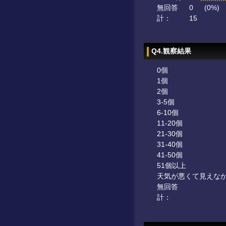
無回答
0
(0%)
計：
15
Q4.観察結果
0個
1個
2個
3-5個
6-10個
11-20個
21-30個
31-40個
41-50個
51個以上
天気が悪くて見えな
無回答
計：