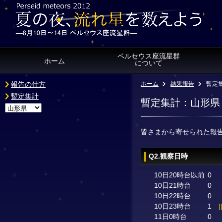
ペルセウス座流星群
ホーム
について
報告の仕方
ホーム
結果報告
暫定
暫定集計
暫定集計：山形県
皆さまから寄せられた報
Q2.観察日時
10日20時台以前
0
10日21時台
0
10日22時台
0
10日23時台
1
|
11日0時台
0