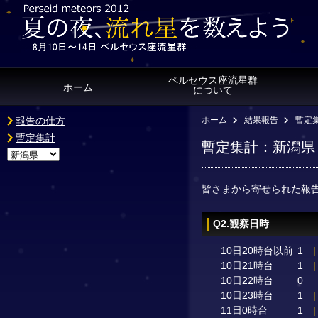
ペルセウス座流星群
ホーム
について
報告の仕方
ホーム
結果報告
暫定
暫定集計
暫定集計：新潟県
皆さまから寄せられた報
Q2.観察日時
10日20時台以前
1
|
10日21時台
1
|
10日22時台
0
10日23時台
1
|
11日0時台
1
|