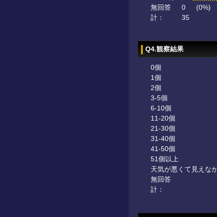
無回答
0
(0%)
計：
35
Q4.観察結果
0個
1個
2個
3-5個
6-10個
11-20個
21-30個
31-40個
41-50個
51個以上
天気が悪くて見えな
無回答
計：