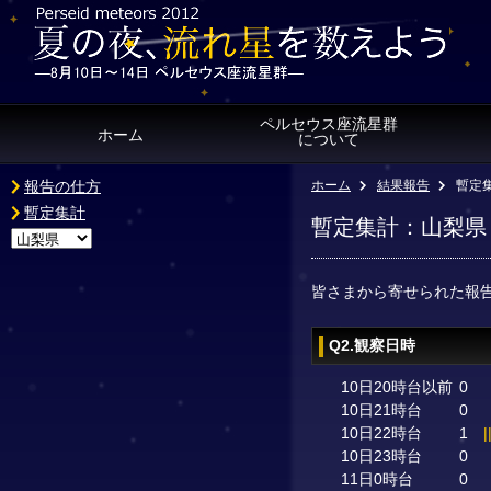
ペルセウス座流星群
ホーム
について
報告の仕方
ホーム
結果報告
暫定
暫定集計
暫定集計：山梨県
皆さまから寄せられた報
Q2.観察日時
10日20時台以前
0
10日21時台
0
10日22時台
1
|
10日23時台
0
11日0時台
0