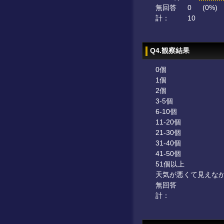
無回答
0
(0%)
計：
10
Q4.観察結果
0個
1個
2個
3-5個
6-10個
11-20個
21-30個
31-40個
41-50個
51個以上
天気が悪くて見えな
無回答
計：