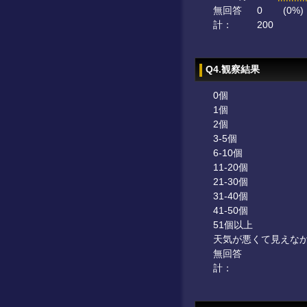
無回答
0
(0%)
計：
200
Q4.観察結果
0個
1個
2個
3-5個
6-10個
11-20個
21-30個
31-40個
41-50個
51個以上
天気が悪くて見えな
無回答
計：