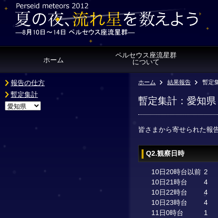
ペルセウス座流星群
ホーム
について
報告の仕方
ホーム
結果報告
暫定
暫定集計
暫定集計：愛知県
皆さまから寄せられた報
Q2.観察日時
10日20時台以前
2
10日21時台
4
10日22時台
4
10日23時台
4
11日0時台
1