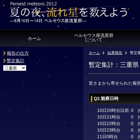
ペルセウス座流星群
ホーム
について
報告の仕方
ホーム
結果報告
暫定
暫定集計
暫定集計：三重県
皆さまから寄せられた報
Q2.観察日時
10日20時台以前
0
(
10日21時台
0
(
10日22時台
0
(
10日23時台
0
(
11日0時台
0
(