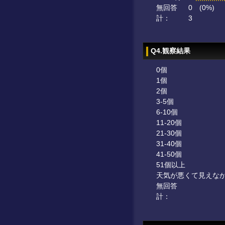
無回答
0
(0%)
計：
3
Q4.観察結果
0個
1個
2個
3-5個
6-10個
11-20個
21-30個
31-40個
41-50個
51個以上
天気が悪くて見えな
無回答
計：