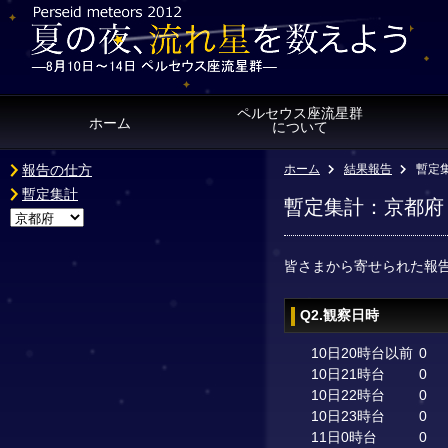
ペルセウス座流星群
ホーム
について
報告の仕方
ホーム
結果報告
暫定
暫定集計
暫定集計：京都府
皆さまから寄せられた報
Q2.観察日時
10日20時台以前
0
10日21時台
0
10日22時台
0
10日23時台
0
11日0時台
0