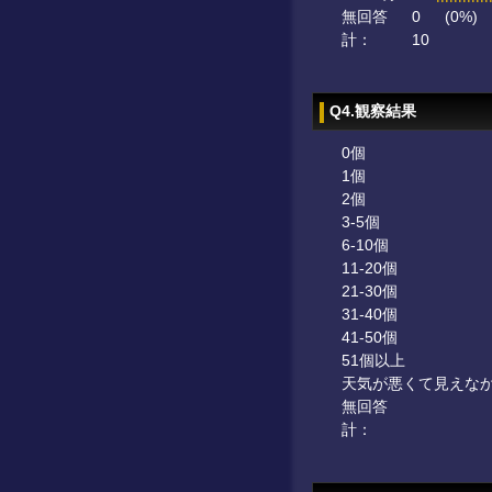
無回答
0
(0%)
計：
10
Q4.観察結果
0個
1個
2個
3-5個
6-10個
11-20個
21-30個
31-40個
41-50個
51個以上
天気が悪くて見えな
無回答
計：