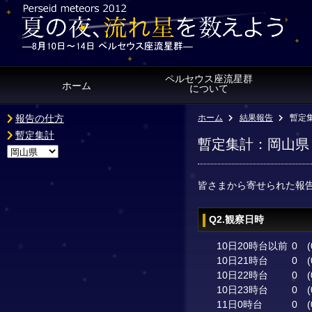
ペルセウス座流星群
ホーム
について
報告の仕方
ホーム
結果報告
暫定
暫定集計
暫定集計：岡山県
皆さまから寄せられた報
Q2.観察日時
10日20時台以前
0
(
10日21時台
0
(
10日22時台
0
(
10日23時台
0
(
11日0時台
0
(