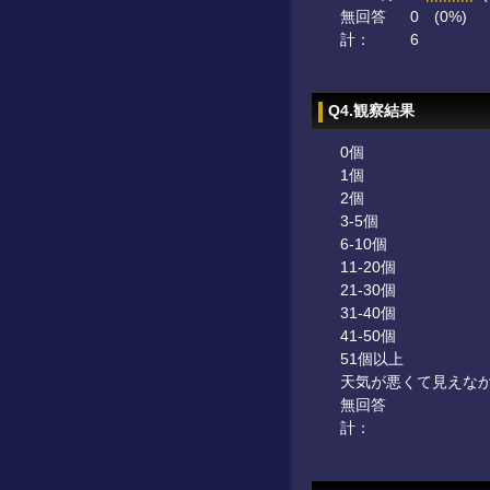
無回答
0
(0%)
計：
6
Q4.観察結果
0個
1個
2個
3-5個
6-10個
11-20個
21-30個
31-40個
41-50個
51個以上
天気が悪くて見えな
無回答
計：