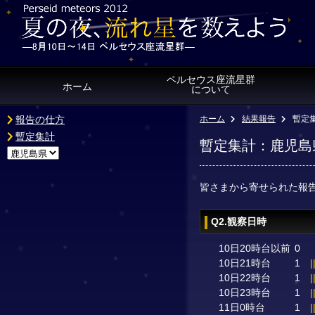
ペルセウス座流星群
ホーム
について
報告の仕方
ホーム
結果報告
暫定
暫定集計
暫定集計：鹿児島
皆さまから寄せられた報
Q2.観察日時
10日20時台以前
0
10日21時台
1
|
10日22時台
1
|
10日23時台
1
|
11日0時台
1
|