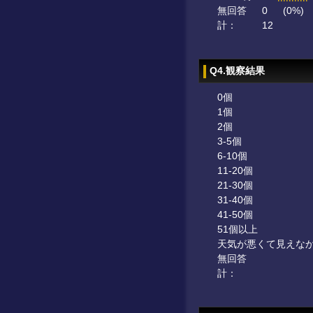
無回答
0
(0%)
計：
12
Q4.観察結果
0個
1個
2個
3-5個
6-10個
11-20個
21-30個
31-40個
41-50個
51個以上
天気が悪くて見えな
無回答
計：