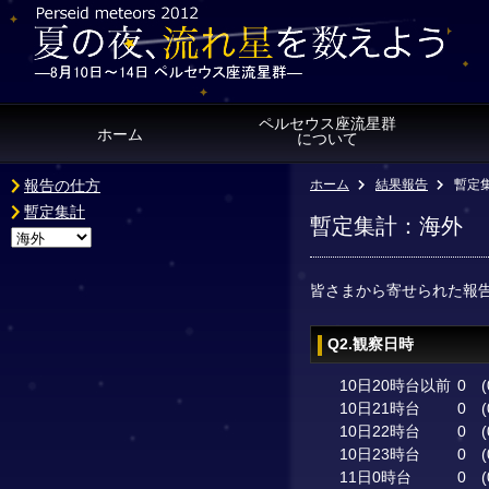
ペルセウス座流星群
ホーム
について
報告の仕方
ホーム
結果報告
暫定
暫定集計
暫定集計：海外
皆さまから寄せられた報
Q2.観察日時
10日20時台以前
0
(
10日21時台
0
(
10日22時台
0
(
10日23時台
0
(
11日0時台
0
(