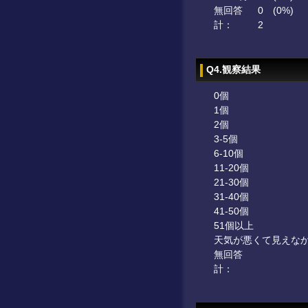
無回答
0
(0%)
計：
2
Q4.観察結果
0個
1個
2個
3-5個
6-10個
11-20個
21-30個
31-40個
41-50個
51個以上
天気が悪くて見えな
無回答
計：