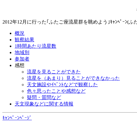
2012年12月に行った｢ふたご座流星群を眺めよう｣ｷｬﾝﾍﾟｰﾝ
概況
観察結果
1時間あたり流星数
地域別
参加者
感想
流星を見ることができた
流星を（あまり）見ることができなかった
天文施設やｲﾍﾞﾝﾄなどで観察した
色々思ったことや感想など
疑問・質問など
天文現象などに関する情報
ｷｬﾝﾍﾟｰﾝﾍﾟｰｼﾞ