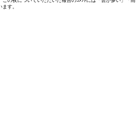
この夜についていただいた報告のｺﾒﾝﾄには「雲が多い」「雨
います。